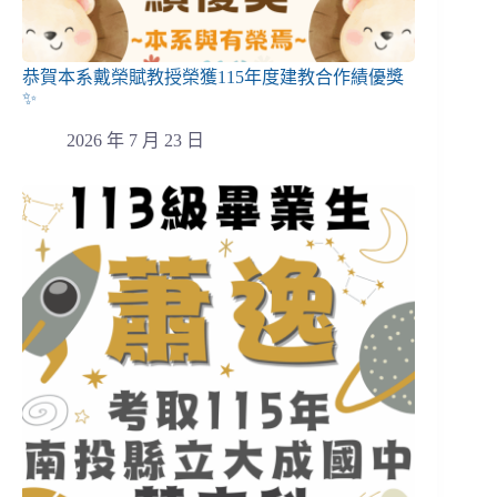
恭賀本系戴榮賦教授榮獲115年度建教合作績優獎
✨
2026 年 7 月 23 日