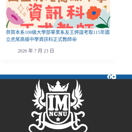
恭賀本系108級大學部畢業系友王婷誼考取115年國
立虎尾高級中學資訊科正式教師🤩
2026 年 7 月 23 日