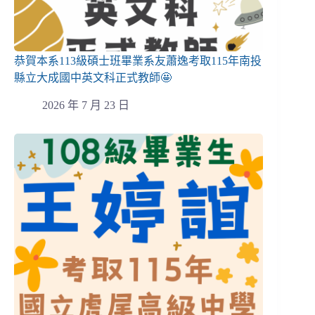
恭賀本系113級碩士班畢業系友蕭逸考取115年南投
縣立大成國中英文科正式教師🤩
2026 年 7 月 23 日