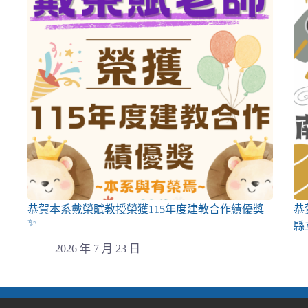
恭賀本系戴榮賦教授榮獲115年度建教合作績優獎
恭
✨
縣
2026 年 7 月 23 日