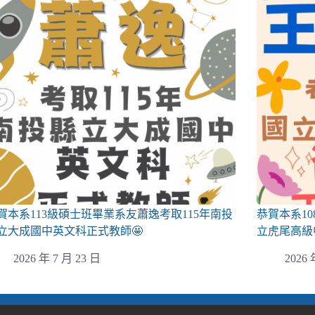
賀本系113級碩士班畢業系友蕭逸考取115年南投
恭賀本系1
立大成國中英文科正式教師🤩
立虎尾高級
2026 年 7 月 23 日
2026 