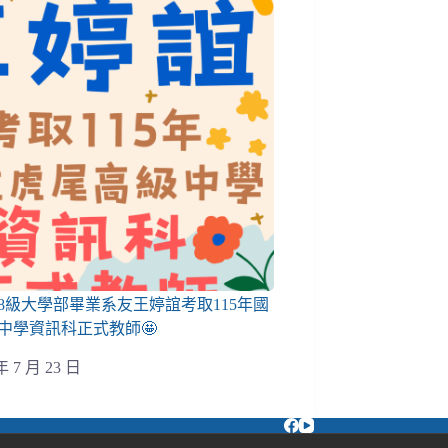
08級大學部畢業系友王婷誼考取115年國
中學資訊科正式教師🤩
年 7 月 23 日