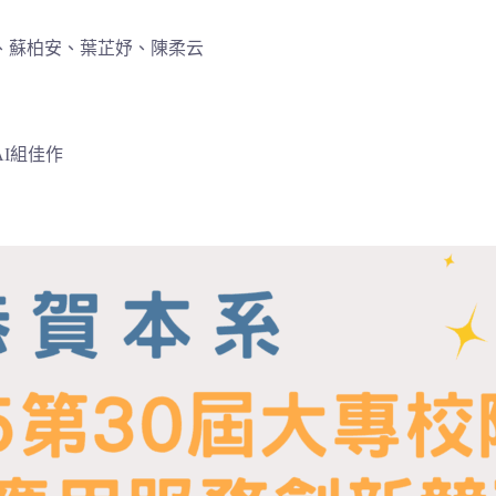
、蘇柏安、葉芷妤、陳柔云
AI組佳作