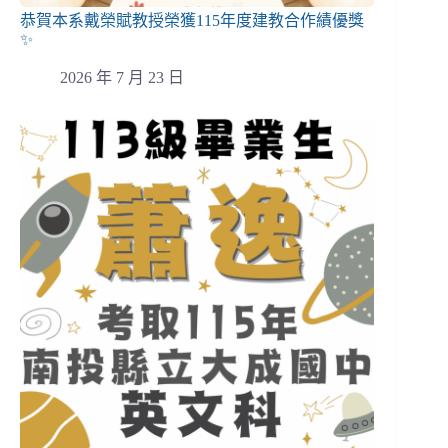
恭賀本系戴榮賦教授榮獲115年度建教合作績優獎
✨
2026 年 7 月 23 日