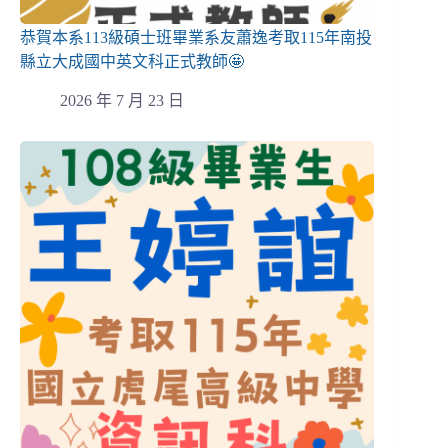
恭賀本系113級碩士班畢業系友蕭逸考取115年南投
縣立大成國中英文科正式教師🤩
2026 年 7 月 23 日