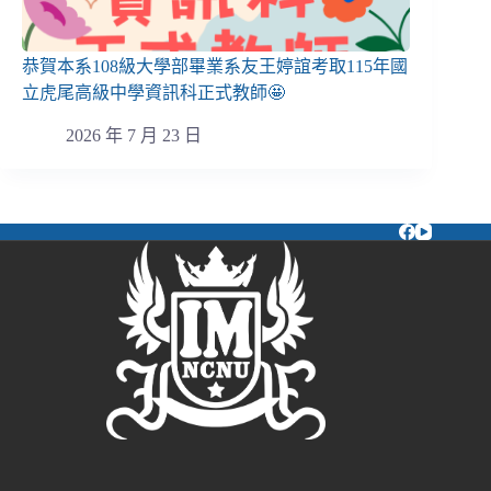
恭賀本系108級大學部畢業系友王婷誼考取115年國
立虎尾高級中學資訊科正式教師🤩
2026 年 7 月 23 日