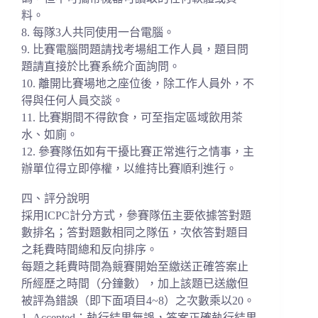
料。
8. 每隊3人共同使用一台電腦。
9. 比賽電腦問題請找考場組工作人員，
題目問
題請直接於比賽系統介面詢問。
10. 離開比賽場地之座位後，除工作人員外，不
得與任何人員交談。
11. 比賽期間不得飲食，可至指定區域飲用茶
水、如廁。
12. 參賽隊伍如有干擾比賽正常進行之情事，主
辦單位得立即停權，
以維持比賽順利進行。
四、評分說明
採用ICPC計分方式，參賽隊伍主要依據答對題
數排名；
答對題數相同之隊伍，次依答對題目
之耗費時間總和反向排序。
每題之耗費時間為競賽開始至繳送正確答案止
所經歷之時間（
分鐘數），加上該題已送繳但
被評為錯誤（即下面項目4~8）
之次數乘以20。
1. Accepted：執行結果無誤，答案正確執行結果