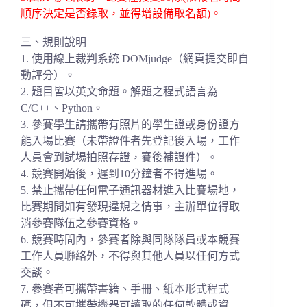
順序決定是否錄取，並得增設備取名額)。
三、規則說明
1. 使用線上裁判系統 DOMjudge（網頁提交即自
動評分）。
2. 題目皆以英文命題。解題之程式語言為
C/C++、Python。
3. 參賽學生請攜帶有照片的學生證或身份證方
能入場比賽（
未帶證件者先登記後入場，工作
人員會到試場拍照存證，
賽後補證件）。
4. 競賽開始後，遲到10分鐘者不得進場。
5. 禁止攜帶任何電子通訊器材進入比賽場地，
比賽期間如有發現違規之情事，
主辦單位得取
消參賽隊伍之參賽資格。
6. 競賽時間內，參賽者除與同隊隊員或本競賽
工作人員聯絡外，
不得與其他人員以任何方式
交談。
7. 參賽者可攜帶書籍、手冊、紙本形式程式
碼，
但不可攜帶機器可讀取的任何軟體或資