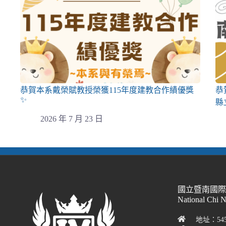
恭賀本系戴榮賦教授榮獲115年度建教合作績優獎
恭
✨
縣
2026 年 7 月 23 日
國立暨南國
National Chi 
地址：54