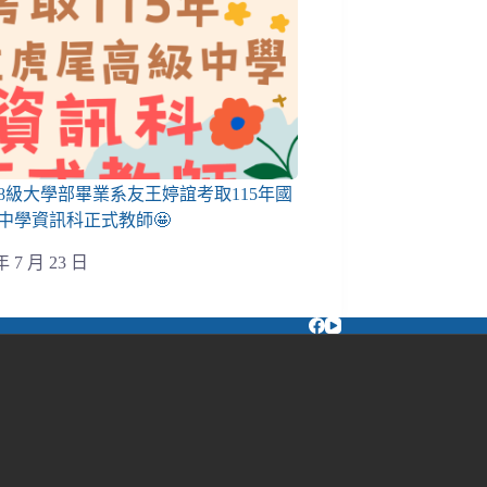
08級大學部畢業系友王婷誼考取115年國
中學資訊科正式教師🤩
年 7 月 23 日