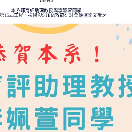
本系鄭育評助理教授與李姵萱同學
第15屆工程、技術與STEM教育研討會優選論文獎
🎉