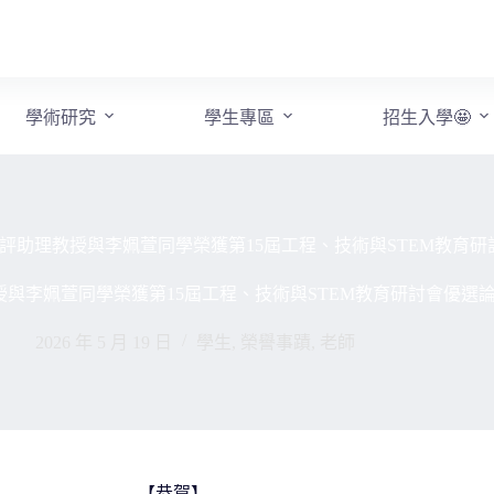
學術研究
學生專區
招生入學🤩
評助理教授與李姵萱同學榮獲第15屆工程、技術與STEM教育
與李姵萱同學榮獲第15屆工程、技術與STEM教育研討會優選
2026 年 5 月 19 日
學生
,
榮譽事蹟
,
老師
【恭賀】