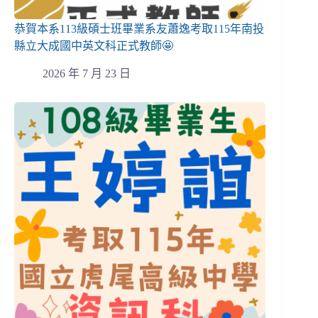
恭賀本系113級碩士班畢業系友蕭逸考取115年南投
縣立大成國中英文科正式教師🤩
2026 年 7 月 23 日