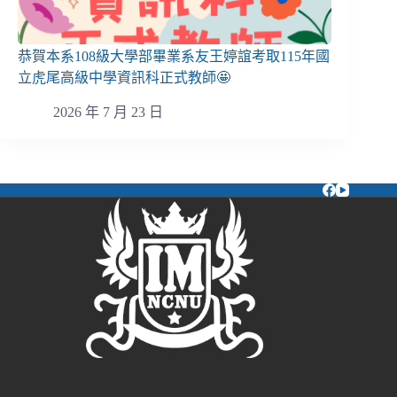
恭賀本系108級大學部畢業系友王婷誼考取115年國
立虎尾高級中學資訊科正式教師🤩
2026 年 7 月 23 日