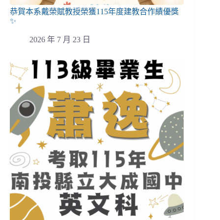
恭賀本系戴榮賦教授榮獲115年度建教合作績優獎
✨
2026 年 7 月 23 日