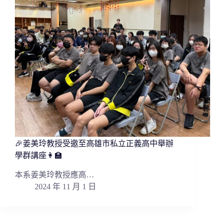
🎉姜美玲教授受邀至高雄市私立正義高中舉辦
學群講座👩‍🏫
本系姜美玲教授應高…
2024 年 11 月 1 日