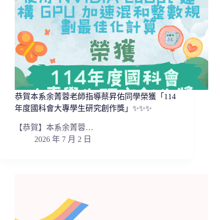
恭賀本系余菁蓉老師指導蔡昇佑同學榮獲「114
年度國科會大專學生研究創作獎」✨✨✨
【恭賀】本系余菁蓉…
2026 年 7 月 2 日