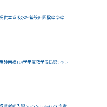
供本系吸水杯墊設計圖檔😍😍😍
老師榮獲114學年度教學優良獎✨✨✨
師入選 2025 ScholarGPS 學者