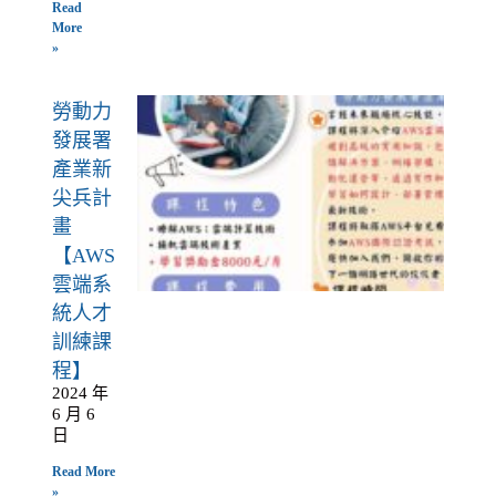
Read
More
»
勞動力
發展署
產業新
尖兵計
畫
【AWS
雲端系
統人才
訓練課
程】
2024 年
6 月 6
日
Read More
»