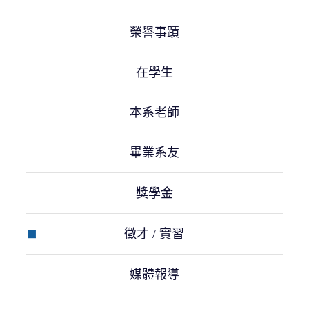
榮譽事蹟
在學生
本系老師
畢業系友
獎學金
徵才 / 實習
媒體報導