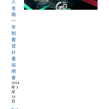
人
金
融
一
年
制
實
習
計
畫
說
明
會
2024
年 3
月
14
日