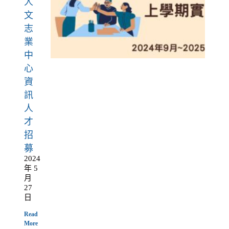
人
文
志
業
中
心
資
訊
人
才
招
募
2024
年 5
月
27
日
Read
More