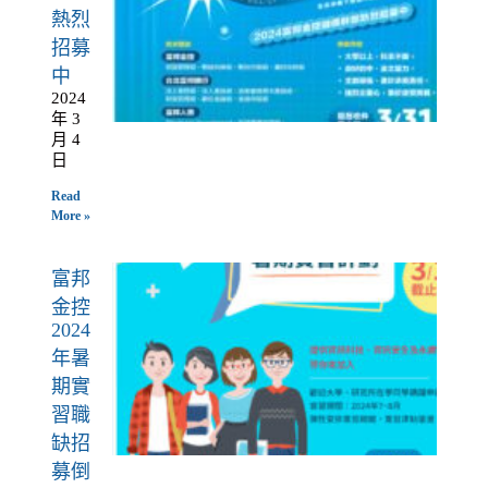
熱烈
招募
中
2024
年 3
月 4
日
Read
More »
富邦
金控
2024
年暑
期實
習職
缺招
募倒