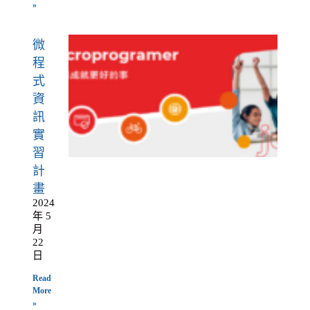
»
微
程
式
資
訊
實
習
計
畫
2024
年 5
月
22
日
Read
More
»