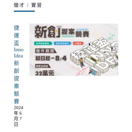
徵才 / 實習
捷
運
盃
Inno
Idea
新
創
提
案
競
賽
2024
年 6
月 7
日