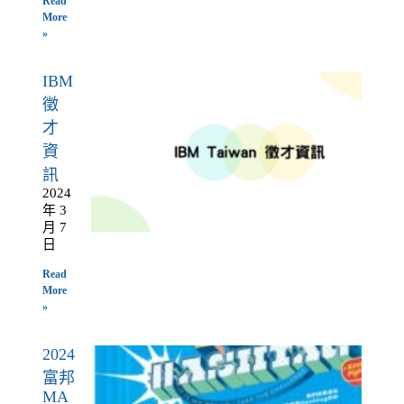
Read
More
»
IBM
徵
才
資
訊
2024
年 3
月 7
日
Read
More
»
2024
富邦
MA