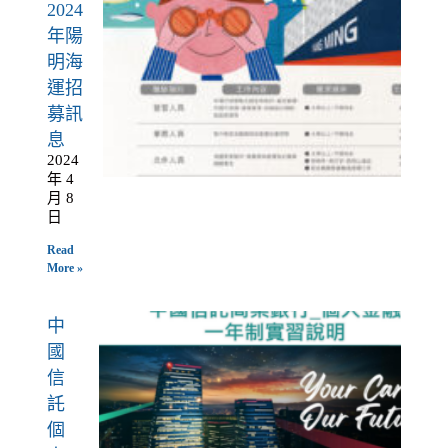
2024
年陽
明海
運招
募訊
息
2024
年 4
月 8
日
Read
More »
中
國
信
託
個