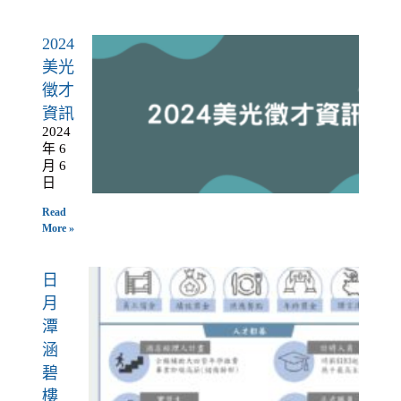
2024
美光
徵才
資訊
2024
年 6
月 6
日
Read
More »
日
月
潭
涵
碧
樓