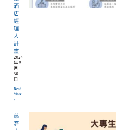
酒
店
經
理
人
計
畫
2024
年 5
月
30
日
Read
More
»
慈
濟