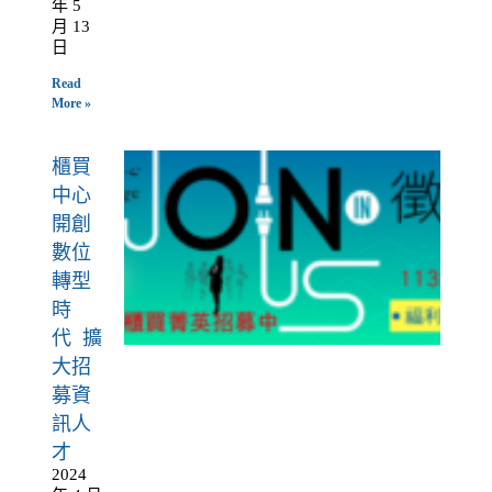
年 5
月 13
日
Read
More »
櫃買
中心
開創
數位
轉型
時
代 擴
大招
募資
訊人
才
2024